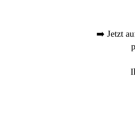
➡️ Jetzt a
p
I