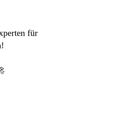
perten für
n!
🚀