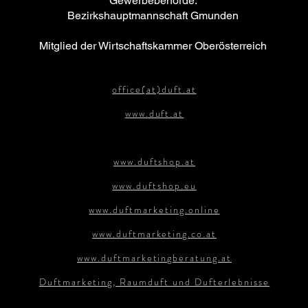
Gewerbebehörde:
Bezirkshauptmannschaft Gmunden
Mitglied der Wirtschaftskammer Oberösterreich
office(at)duft.at
www.duft.at
www.duftshop.at
www.duftshop.eu
www.duftmarketing.online
www.duftmarketing.co.at
www.duftmarketingberatung.at​
Duftmarketing, Raumduft und Dufterlebnisse